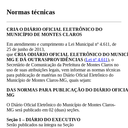
Normas técnicas
CRIA O DIÁRIO OFICIAL ELETRÔNICO DO
MUNICÍPIO DE MONTES CLAROS
Em atendimento e cumprimento a Lei Municipal nº 4.611, de
25 de junho de 2013,
que
CRIA
O
DIÁRIO
OFICIAL
ELETRÔNICO
DO
MUNICÍ
MG
E
DÁ
OUTRAS
PROVIDÊNCIAS
(
L
ei nº 4.611
), o
Secretário de Comunicação da Prefeitura de Montes Claros no
uso de suas atribuições legais, vem informar as normas técnicas
para publicação de matérias no Diário Oficial Eletrônico do
Município de Montes Claros-MG, quais sejam:
DAS
NORMAS
PARA
PUBLICAÇÃO
DO
DIÁRIO
OFICI
MG
O Diário Oficial Eletrônico do Município de Montes Claros-
MG será publicado em 02 (duas) seções.
Seção
1
–
DIÁRIO
DO
EXECUTIVO
Serão publicados na íntegra na Seção