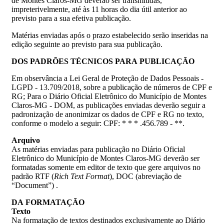
de Montes Claros-MG deverão ser transmitidas,
impreterivelmente, até às 11 horas do dia útil anterior ao
previsto para a sua efetiva publicação.
Matérias enviadas após o prazo estabelecido serão inseridas na
edição seguinte ao previsto para sua publicação.
DOS
PADRÕES
TÉCNICOS
PARA
PUBLICAÇÃO
Em observância a Lei Geral de Proteção de Dados Pessoais -
LGPD - 13.709/2018
, sobre a publicação de números de CPF e
RG; Para o
Diário Oficial Eletrônico do Município de Montes
Claros-MG
- DOM, as publicações enviadas deverão seguir a
padronização de anonimizar os dados de CPF e RG no texto,
conforme o modelo a seguir: CPF: * * * .456.789 - **.
Arquivo
As matérias enviadas para publicação no Diário Oficial
Eletrônico do Município de Montes Claros-MG deverão ser
formatadas somente em editor de texto que gere arquivos no
padrão RTF (
Rich
Text
Format
), DOC (abreviação de
“Document”) .
DA
FORMATAÇÃO
Texto
Na formatação de textos destinados exclusivamente ao Diário