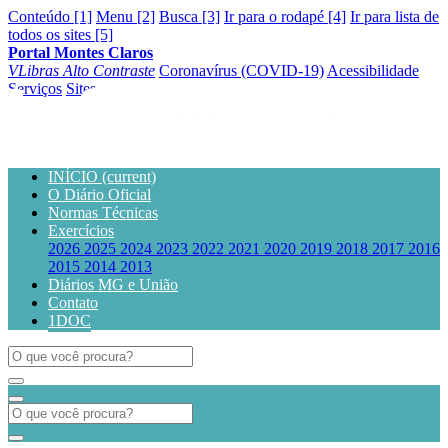
Conteúdo [1]
Menu [2]
Busca [3]
Ir para o rodapé [4]
Ir para lista de
todos os sites [5]
Portal Montes Claros
VLibras
Alto Contraste
Coronavírus (COVID-19)
Acessibilidade
Serviços
Sites
INÍCIO
(current)
O Diário Oficial
Normas Técnicas
Exercícios
2026
2025
2024
2023
2022
2021
2020
2019
2018
2017
2016
2015
2014
2013
Diários MG e União
Contato
1DOC