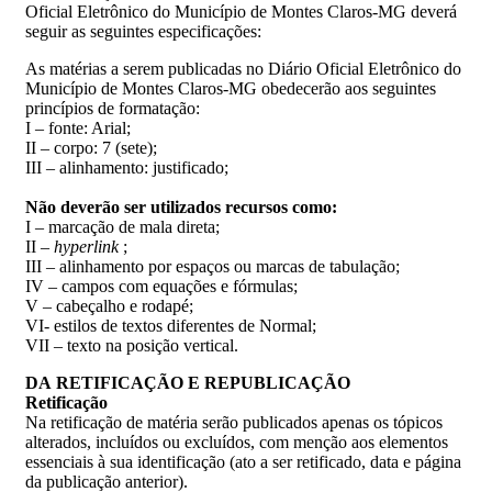
Oficial Eletrônico do Município de Montes Claros-MG deverá
seguir as seguintes especificações:
As matérias a serem publicadas no Diário Oficial Eletrônico do
Município de Montes Claros-MG obedecerão aos seguintes
princípios de formatação:
I – fonte: Arial;
II – corpo: 7 (sete);
III – alinhamento: justificado;
Não
deverão
ser
utilizados
recursos
como:
I – marcação de mala direta;
II –
hyperlink
;
III – alinhamento por espaços ou marcas de tabulação;
IV – campos com equações e fórmulas;
V – cabeçalho e rodapé;
VI- estilos de textos diferentes de Normal;
VII – texto na posição vertical.
DA
RETIFICAÇÃO
E
REPUBLICAÇÃO
Retificação
Na retificação de matéria serão publicados apenas os tópicos
alterados, incluídos ou excluídos, com menção aos elementos
essenciais à sua identificação (ato a ser retificado, data e página
da publicação anterior).