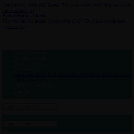
Conteúdo [1]
Menu [2]
Busca [3]
Ir para o rodapé [4]
Ir para lista de
todos os sites [5]
Portal Montes Claros
VLibras
Alto Contraste
Coronavírus (COVID-19)
Acessibilidade
Serviços
Sites
INÍCIO
(current)
O Diário Oficial
Normas Técnicas
Exercícios
2026
2025
2024
2023
2022
2021
2020
2019
2018
2017
2016
2015
2014
2013
Diários MG e União
Contato
1DOC