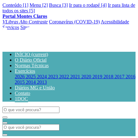
Conteúdo [1]
Menu [2]
Busca [3]
Ir para o rodapé [4]
Ir para lista de
todos os sites [5]
Portal Montes Claros
VLibras
Alto Contraste
Coronavírus (COVID-19)
Acessibilidade
Serviços
Sites
INÍCIO
(current)
O Diário Oficial
Normas Técnicas
Exercícios
2026
2025
2024
2023
2022
2021
2020
2019
2018
2017
2016
2015
2014
2013
Diários MG e União
Contato
1DOC