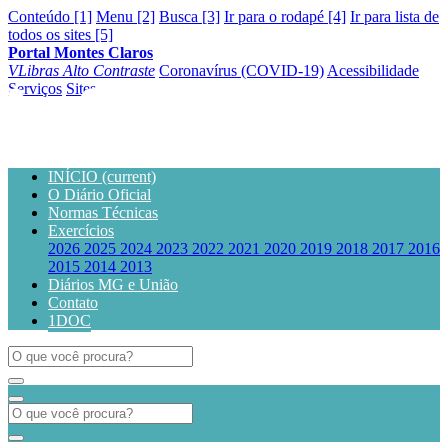
Conteúdo [1]
Menu [2]
Busca [3]
Ir para o rodapé [4]
Ir para lista de
todos os sites [5]
Portal Montes Claros
VLibras
Alto Contraste
Coronavírus (COVID-19)
Acessibilidade
Serviços
Sites
INÍCIO
(current)
O Diário Oficial
Normas Técnicas
Exercícios
2026
2025
2024
2023
2022
2021
2020
2019
2018
2017
2016
2015
2014
2013
Diários MG e União
Contato
1DOC