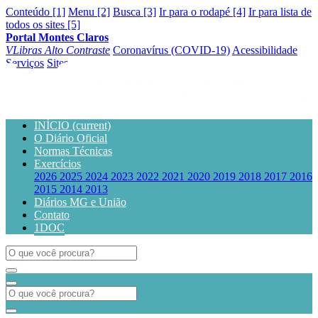
Conteúdo [1]
Menu [2]
Busca [3]
Ir para o rodapé [4]
Ir para lista de
todos os sites [5]
Portal Montes Claros
VLibras
Alto Contraste
Coronavírus (COVID-19)
Acessibilidade
Serviços
Sites
INÍCIO
(current)
O Diário Oficial
Normas Técnicas
Exercícios
2026
2025
2024
2023
2022
2021
2020
2019
2018
2017
2016
2015
2014
2013
Diários MG e União
Contato
1DOC