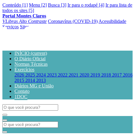
Conteúdo [1]
Menu [2]
Busca [3]
Ir para o rodapé [4]
Ir para lista de
todos os sites [5]
Portal Montes Claros
VLibras
Alto Contraste
Coronavírus (COVID-19)
Acessibilidade
Serviços
Sites
INÍCIO
(current)
O Diário Oficial
Normas Técnicas
Exercícios
2026
2025
2024
2023
2022
2021
2020
2019
2018
2017
2016
2015
2014
2013
Diários MG e União
Contato
1DOC