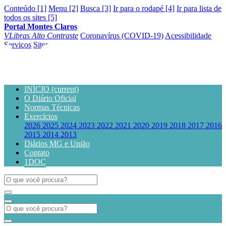
Conteúdo [1]
Menu [2]
Busca [3]
Ir para o rodapé [4]
Ir para lista de
todos os sites [5]
Portal Montes Claros
VLibras
Alto Contraste
Coronavírus (COVID-19)
Acessibilidade
Serviços
Sites
INÍCIO
(current)
O Diário Oficial
Normas Técnicas
Exercícios
2026
2025
2024
2023
2022
2021
2020
2019
2018
2017
2016
2015
2014
2013
Diários MG e União
Contato
1DOC