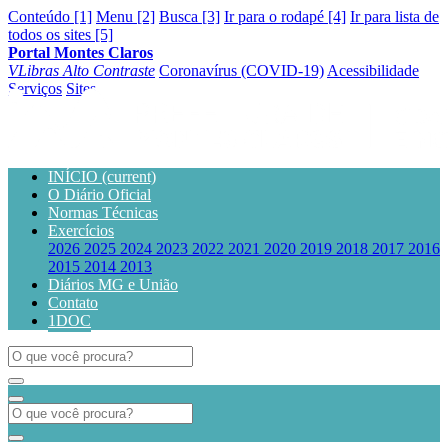
Conteúdo [1]
Menu [2]
Busca [3]
Ir para o rodapé [4]
Ir para lista de
todos os sites [5]
Portal Montes Claros
VLibras
Alto Contraste
Coronavírus (COVID-19)
Acessibilidade
Serviços
Sites
INÍCIO
(current)
O Diário Oficial
Normas Técnicas
Exercícios
2026
2025
2024
2023
2022
2021
2020
2019
2018
2017
2016
2015
2014
2013
Diários MG e União
Contato
1DOC