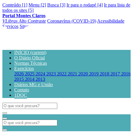
Conteúdo [1]
Menu [2]
Busca [3]
Ir para o rodapé [4]
Ir para lista de
todos os sites [5]
Portal Montes Claros
VLibras
Alto Contraste
Coronavírus (COVID-19)
Acessibilidade
Serviços
Sites
INÍCIO
(current)
O Diário Oficial
Normas Técnicas
Exercícios
2026
2025
2024
2023
2022
2021
2020
2019
2018
2017
2016
2015
2014
2013
Diários MG e União
Contato
1DOC