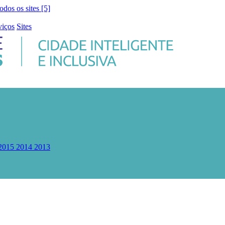
todos os sites [5]
viços
Sites
2015
2014
2013