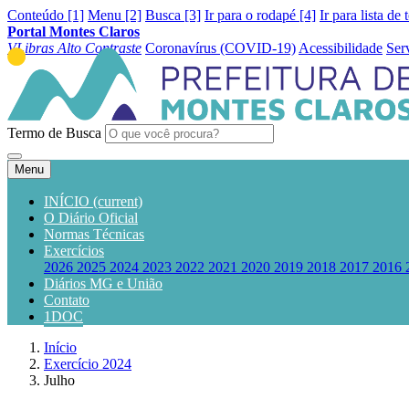
Conteúdo [1]
Menu [2]
Busca [3]
Ir para o rodapé [4]
Ir para lista de 
Portal Montes Claros
VLibras
Alto Contraste
Coronavírus (COVID-19)
Acessibilidade
Ser
Termo de Busca
Menu
INÍCIO
(current)
O Diário Oficial
Normas Técnicas
Exercícios
2026
2025
2024
2023
2022
2021
2020
2019
2018
2017
2016
Diários MG e União
Contato
1DOC
Início
Exercício 2024
Julho