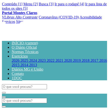
Conteúdo [1]
Menu [2]
Busca [3]
Ir para o rodapé [4]
Ir para lista de
todos os sites [5]
Portal Montes Claros
VLibras
Alto Contraste
Coronavírus (COVID-19)
Acessibilidade
Serviços
Sites
INÍCIO
(current)
O Diário Oficial
Normas Técnicas
Exercícios
2026
2025
2024
2023
2022
2021
2020
2019
2018
2017
2016
2015
2014
2013
Diários MG e União
Contato
1DOC