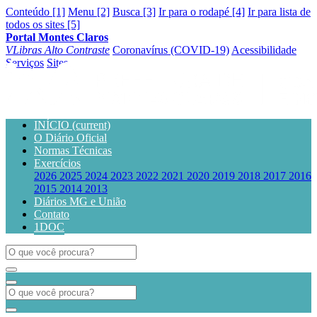
Conteúdo [1]
Menu [2]
Busca [3]
Ir para o rodapé [4]
Ir para lista de
todos os sites [5]
Portal Montes Claros
VLibras
Alto Contraste
Coronavírus (COVID-19)
Acessibilidade
Serviços
Sites
INÍCIO
(current)
O Diário Oficial
Normas Técnicas
Exercícios
2026
2025
2024
2023
2022
2021
2020
2019
2018
2017
2016
2015
2014
2013
Diários MG e União
Contato
1DOC