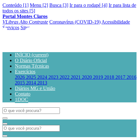
Conteúdo [1]
Menu [2]
Busca [3]
Ir para o rodapé [4]
Ir para lista de
todos os sites [5]
Portal Montes Claros
VLibras
Alto Contraste
Coronavírus (COVID-19)
Acessibilidade
Serviços
Sites
INÍCIO
(current)
O Diário Oficial
Normas Técnicas
Exercícios
2026
2025
2024
2023
2022
2021
2020
2019
2018
2017
2016
2015
2014
2013
Diários MG e União
Contato
1DOC