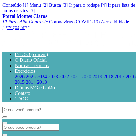
Conteúdo [1]
Menu [2]
Busca [3]
Ir para o rodapé [4]
Ir para lista de
todos os sites [5]
Portal Montes Claros
VLibras
Alto Contraste
Coronavírus (COVID-19)
Acessibilidade
Serviços
Sites
INÍCIO
(current)
O Diário Oficial
Normas Técnicas
Exercícios
2026
2025
2024
2023
2022
2021
2020
2019
2018
2017
2016
2015
2014
2013
Diários MG e União
Contato
1DOC